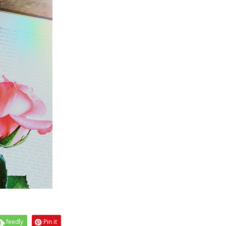
feedly
Pin it