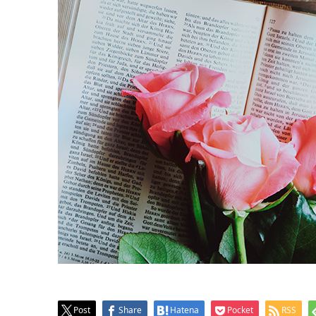
Post
Share
Hatena
Pocket
RSS